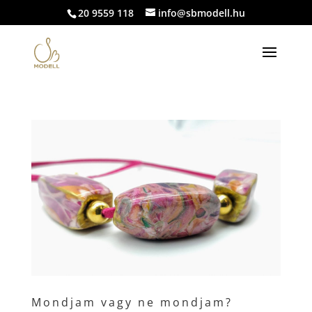
20 9559 118
info@sbmodell.hu
Mondjam vagy ne mondjam?