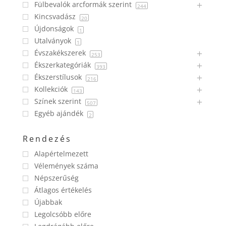
Fülbevalók arcformák szerint
244
Kincsvadász
20
Újdonságok
1
Utalványok
1
Évszakékszerek
253
Ékszerkategóriák
393
Ékszerstílusok
216
Kollekciók
143
Színek szerint
507
Egyéb ajándék
2
Rendezés
Alapértelmezett
Vélemények száma
Népszerűség
Átlagos értékelés
Újabbak
Legolcsóbb előre