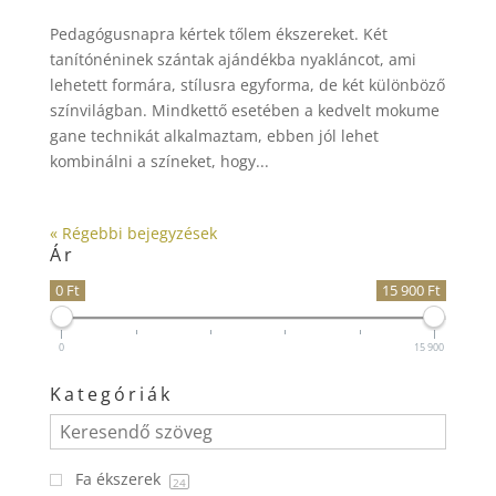
Pedagógusnapra kértek tőlem ékszereket. Két
tanítónéninek szántak ajándékba nyakláncot, ami
lehetett formára, stílusra egyforma, de két különböző
színvilágban. Mindkettő esetében a kedvelt mokume
gane technikát alkalmaztam, ebben jól lehet
kombinálni a színeket, hogy...
« Régebbi bejegyzések
Ár
0 Ft
15 900 Ft
0
15 900
Kategóriák
Fa ékszerek
24