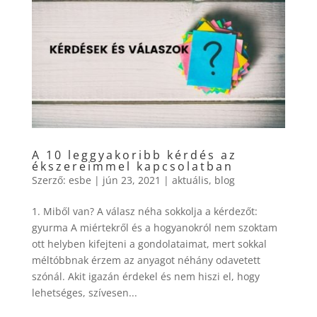
A 10 leggyakoribb kérdés az
ékszereimmel kapcsolatban
Szerző:
esbe
|
jún 23, 2021
|
aktuális
,
blog
1. Miből van? A válasz néha sokkolja a kérdezőt:
gyurma A miértekről és a hogyanokról nem szoktam
ott helyben kifejteni a gondolataimat, mert sokkal
méltóbbnak érzem az anyagot néhány odavetett
szónál. Akit igazán érdekel és nem hiszi el, hogy
lehetséges, szívesen...