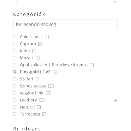
0
13 500
Kategóriák
Color chees
7
Cuprum
5
Klimt
1
Mozaik
6
Opál kollekció | Barackos-citromos
4
Pink-gold LOVE
9
Szafari
4
Színes tavasz
32
Vagány Pink
29
Leathery
28
Natural
3
Terracotta
5
Rendezés