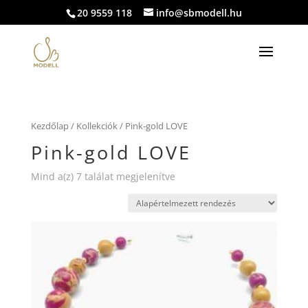
20 9559 118
info@sbmodell.hu
Kezdőlap
/
Kollekciók
/ Pink-gold LOVE
Pink-gold LOVE
Mind a(z) 7 találat megjelenítve