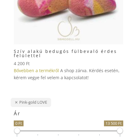
Szív alakú bedugós fülbevaló érdes
felülettel
4 200
Ft
Bővebben a termékről
A shop zárva. Kérdés esetén,
kérem vegye fel velem a kapcsolatot!
Pink-gold LOVE
Ár
0 Ft
13 500 Ft