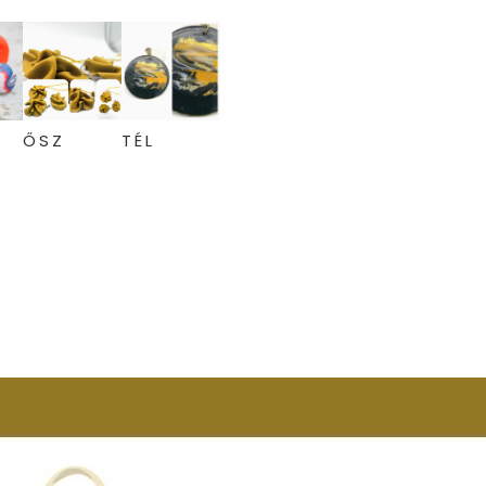
ŐSZ
TÉL