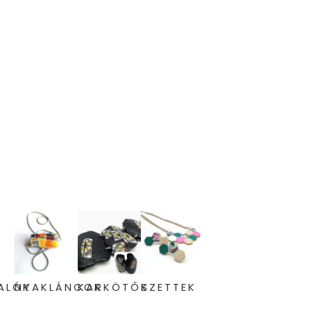
ALÓK
NYAKLÁNCOK
KARKÖTŐK
SZETTEK